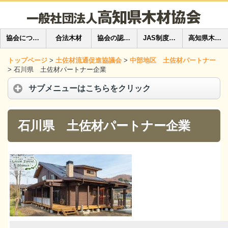
協会について
合法木材
協会の認定・登録
JAS制度の紹介
高知県木材普及推進協会 木の玩具貸出
トップページ
>
土佐材流通促進協議会
>
中部地区 土佐材パートナー
>
石川県 土佐材パートナー企業
サブメニューはこちらをクリック
石川県 土佐材パートナー企業